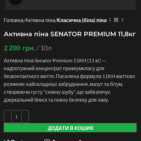
Головна
Активна піна
Класична (біла) піна
Активна піна SENATOR PREMIUM 11,8кг
2 200
грн.
10л
Активна піна Senator Premium 11KH (11 кг) —
надпотужний концентрат преміумкласу для
безконтактного миття. Посилена формула 11KH миттєво
розчиняє найскладніші забруднення, мазут та бітум,
створюючи густу “сніжну шубу”, що забезпечує
дзеркальний блиск та повну безпеку для лаку.
ДОДАТИ В КОШИК