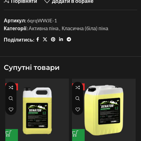
Порівняти
Додати в обране
Артикул:
6qrqWWJE-1
Категорії:
Активна піна
,
Класична (біла) піна
Поділитись:
Супутні товари
ХІТ
ХІТ