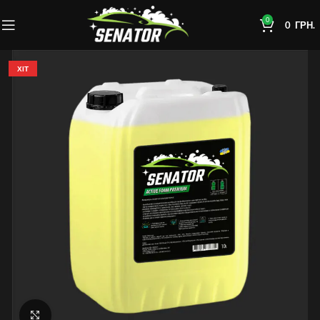
0
0
ГРН.
ХІТ
Click to enlarge