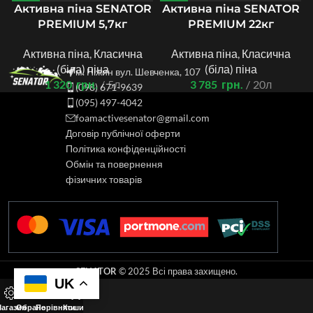
Активна піна SENATOR
Активна піна SENATOR
PREMIUM 5,7кг
PREMIUM 22кг
Активна піна
,
Класична
Активна піна
,
Класична
(біла) піна
(біла) піна
м. Ніжин вул. Шевченка, 107
1 320
грн.
5л
3 785
грн.
20л
(098) 671-9639
(095) 497-4042
foamactivesenator@gmail.com
Договір публічної оферти
Політика конфіденційності
Обмін та повернення
фізичних товарів
SENATOR
© 2025 Всі права захищено.
UK
0
агазин
Обране
Порівняти
Кошик