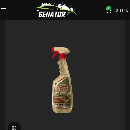
0
0
ГРН.
Click to enlarge