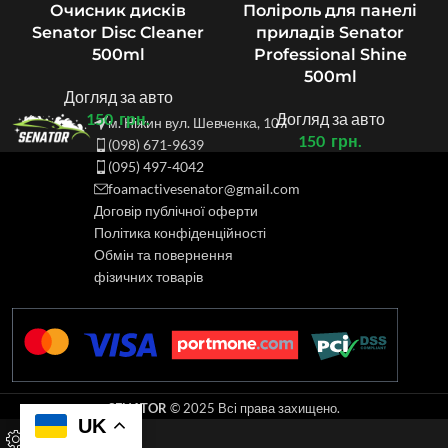
Очисник дисків
Поліроль для панелі
Senator Disc Cleaner
приладів Senator
500ml
Professional Shine
500ml
Догляд за авто
150
грн.
Догляд за авто
м. Ніжин вул. Шевченка, 107
150
грн.
(098) 671-9639
(095) 497-4042
foamactivesenator@gmail.com
Договір публічної оферти
Політика конфіденційності
Обмін та повернення
фізичних товарів
SENATOR
© 2025 Всі права захищено.
UK
0