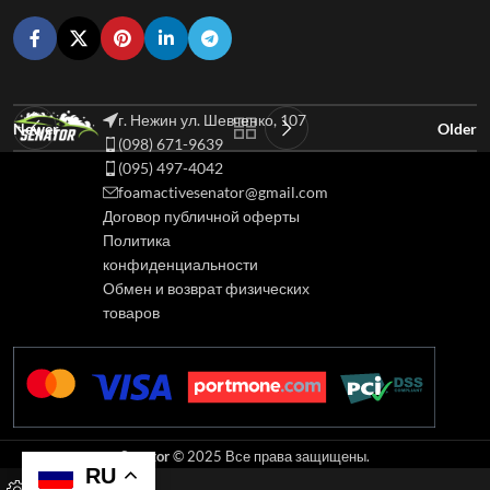
г. Нежин ул. Шевченко, 107
Newer
Older
(098) 671-9639
(095) 497-4042
foamactivesenator@gmail.com
Договор публичной оферты
Политика
конфиденциальности
Обмен и возврат физических
товаров
Senator
© 2025 Все права защищены.
RU
0