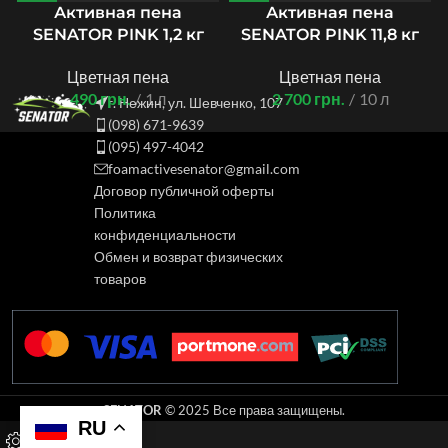
Активная пена
Активная пена
SENATOR PINK 1,2 кг
SENATOR PINK 11,8 кг
Цветная пена
Цветная пена
490
грн.
1 л
2 700
грн.
10 л
г. Нежин, ул. Шевченко, 107
(098) 671-9639
(095) 497-4042
foamactivesenator@gmail.com
Договор публичной оферты
Политика
конфиденциальности
Обмен и возврат физических
товаров
SENATOR
© 2025 Все права защищены.
RU
0