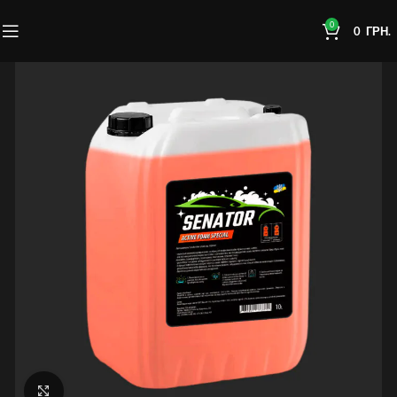
0
0
ГРН.
Click to enlarge