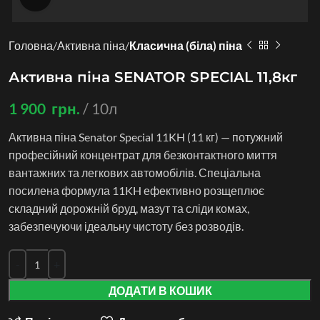
Головна
Активна піна
Класична (біла) піна
Активна піна SENATOR SPECIAL 11,8кг
1 900
грн.
10л
Активна піна Senator Special 11KH (11 кг) — потужний
професійний концентрат для безконтактного миття
вантажних та легкових автомобілів. Спеціальна
посилена формула 11KH ефективно розщеплює
складний дорожній бруд, мазут та сліди комах,
забезпечуючи ідеальну чистоту без розводів.
ДОДАТИ В КОШИК