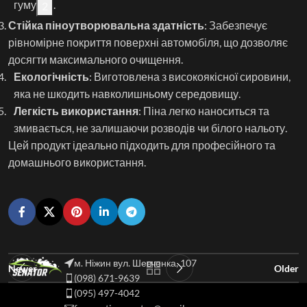
гуму
.
2
Стійка піноутворювальна здатність
: Забезпечує
рівномірне покриття поверхні автомобіля, що дозволяє
досягти максимального очищення.
Екологічність
: Виготовлена з високоякісної сировини,
яка не шкодить навколишньому середовищу.
Легкість використання
: Піна легко наноситься та
змивається, не залишаючи розводів чи білого нальоту.
Цей продукт ідеально підходить для професійного та
домашнього використання.
м. Ніжин вул. Шевченка, 107
Newer
Older
(098) 671-9639
(095) 497-4042