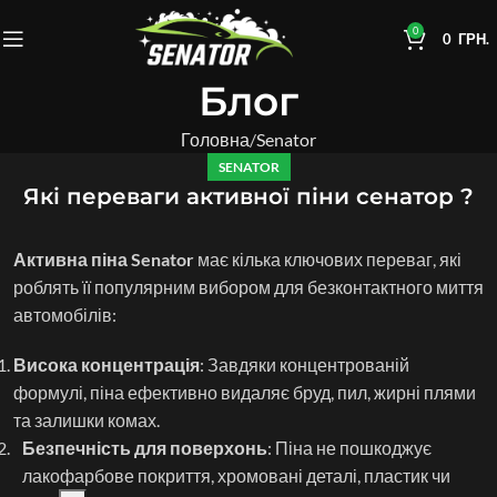
0
0
ГРН.
Блог
Головна
Senator
SENATOR
Які переваги активної піни сенатор ?
Активна піна Senator
має кілька ключових переваг, які
роблять її популярним вибором для безконтактного миття
автомобілів:
Висока концентрація
: Завдяки концентрованій
формулі, піна ефективно видаляє бруд, пил, жирні плями
та залишки комах.
Безпечність для поверхонь
: Піна не пошкоджує
лакофарбове покриття, хромовані деталі, пластик чи